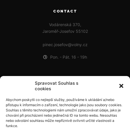
CONTACT
Vodárenská 370,
Jaroměř-Josefov 55102
pinec.josefov@volny.cz
Pon. - Pát. 16 - 19h
POSLEDNÍ PŘÍSPĚVKY
Spravovat Souhlas s
cookies
Adam bronzový na BTM ČR v Praze!
Abychom poskytli co nejlepší služby, používáme k ukládání a/nebo
9. 9. 2024
přístupu k informacím o zařízení, technologie jako jsou soubory cookies.
Čelákovická Minipálka 2024
Souhlas s těmito technologiemi nám umožní zpracovávat údaje, jako je
chování při procházení nebo jedinečná ID na tomto webu. Nesouhlas
1. 9. 2024
nebo odvolání souhlasu může nepříznivě ovlivnit určité vlastnosti a
funkce.
Holky jsou prvoligové!