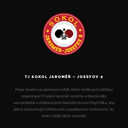
TJ SOKOL JAROMĚŘ – JOSEFOV 2
Pinec Josefov je sportovní oddíl, který vznikl pod záštitou
organizace TJ Sokol Jaroměř-Josefov a hlavně díky
neocenitelné a obětavé práci hlavního kouče Pepi Vítka, bez
jehož neutuchající obětavosti a zapálení pro stolní tenis, by
tento oddíl nikdy nevznikl.