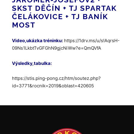
SKST DĚČÍN + TJ SPARTAK
ČELÁKOVICE + TJ BANÍK
MOST
Video,ukázka tréninku:
https://1drv.ms/u/s!AqrsH-
09Ns1LkbtTvGFGhN9gjcNiWw?e=QmQVfA
Výsledky,tabulka:
https://stis.ping-pong.cz/htm/soutez.php?
id=3771&rocnik=2019&oblast=420605