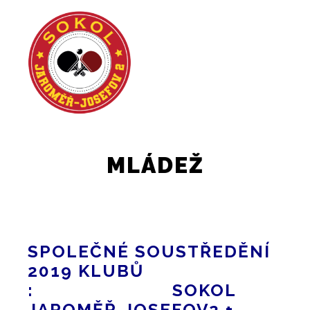
Hlavní 
Hledat
Více informac
MLÁDEŽ
SPOLEČNÉ SOUSTŘEDĚNÍ
2019 KLUBŮ
:
SOKOL
JAROMĚŘ-JOSEFOV2 +