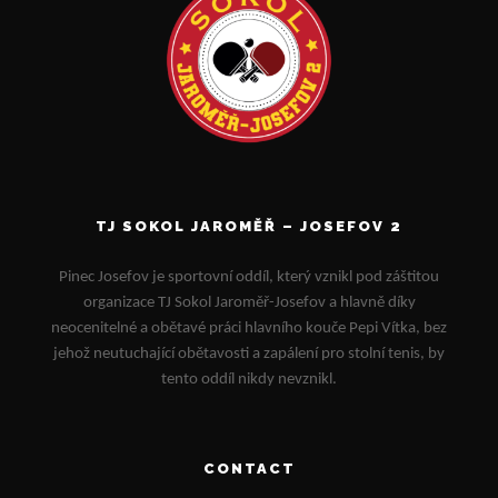
TJ SOKOL JAROMĚŘ – JOSEFOV 2
Pinec Josefov je sportovní oddíl, který vznikl pod záštitou
organizace TJ Sokol Jaroměř-Josefov a hlavně díky
neocenitelné a obětavé práci hlavního kouče Pepi Vítka, bez
jehož neutuchající obětavosti a zapálení pro stolní tenis, by
tento oddíl nikdy nevznikl.
CONTACT