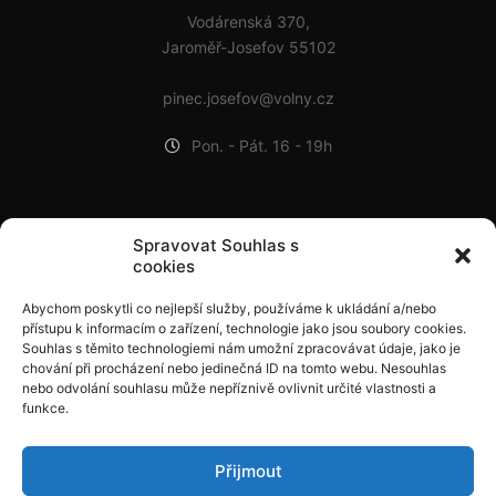
Vodárenská 370,
Jaroměř-Josefov 55102
pinec.josefov@volny.cz
Pon. - Pát. 16 - 19h
POSLEDNÍ PŘÍSPĚVKY
Spravovat Souhlas s
cookies
Adam bronzový na BTM ČR v Praze!
Abychom poskytli co nejlepší služby, používáme k ukládání a/nebo
9. 9. 2024
přístupu k informacím o zařízení, technologie jako jsou soubory cookies.
Čelákovická Minipálka 2024
Souhlas s těmito technologiemi nám umožní zpracovávat údaje, jako je
chování při procházení nebo jedinečná ID na tomto webu. Nesouhlas
1. 9. 2024
nebo odvolání souhlasu může nepříznivě ovlivnit určité vlastnosti a
funkce.
Holky jsou prvoligové!
21. 4. 2024
Přijmout