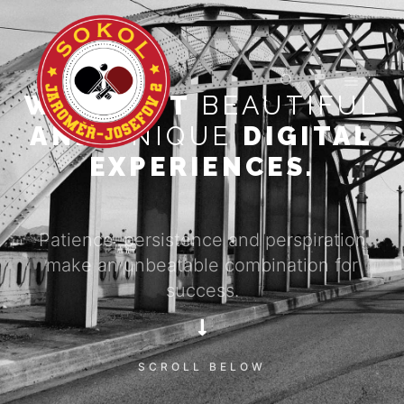
WE CRAFT
BEAUTIFUL
AND
UNIQUE
DIGITAL
EXPERIENCES.
Patience, persistence and perspiration
make an unbeatable combination for
success.
SCROLL BELOW