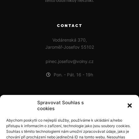
tento oddíl nikdy nevznikl.
CONTACT
Vodárenská 370,
Jaroměř-Josefov 55102
pinec.josefov@volny.cz
Pon. - Pát. 16 - 19h
POSLEDNÍ PŘÍSPĚVKY
Spravovat Souhlas s
cookies
Adam bronzový na BTM ČR v Praze!
Abychom poskytli co nejlepší služby, používáme k ukládání a/nebo
9. 9. 2024
přístupu k informacím o zařízení, technologie jako jsou soubory cookies.
Čelákovická Minipálka 2024
Souhlas s těmito technologiemi nám umožní zpracovávat údaje, jako je
chování při procházení nebo jedinečná ID na tomto webu. Nesouhlas
1. 9. 2024