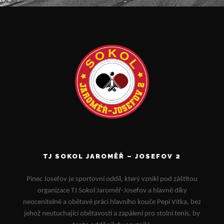
TJ SOKOL JAROMĚŘ – JOSEFOV 2
Pinec Josefov je sportovní oddíl, který vznikl pod záštitou
organizace TJ Sokol Jaroměř-Josefov a hlavně díky
neocenitelné a obětavé práci hlavního kouče Pepi Vítka, bez
jehož neutuchající obětavosti a zapálení pro stolní tenis, by