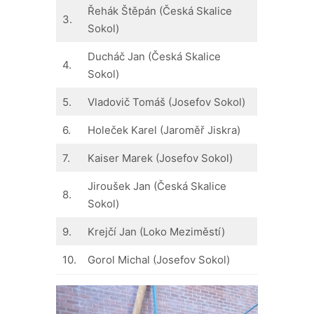
Řehák Štěpán (Česká Skalice
3.
Sokol)
Ducháč Jan (Česká Skalice
4.
Sokol)
5.
Vladovič Tomáš (Josefov Sokol)
6.
Holeček Karel (Jaroměř Jiskra)
7.
Kaiser Marek (Josefov Sokol)
Jiroušek Jan (Česká Skalice
8.
Sokol)
9.
Krejčí Jan (Loko Meziměstí)
10.
Gorol Michal (Josefov Sokol)